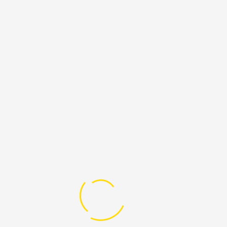
أو تقدّم، على مستوى التشريع في مرحلة
لاحقة.
باختصار، لا تقدّم من دون دور محوري
للقطاع الاعلامي بكل مكوّناته. لا تقدّم قبل
أن تتبلور حالة وعي لدى نخبة من
الصحافيّات والصحافيين في مختلف
الأماكن والمواقع، لفتح ثغرة في الجدار
الكبير
كيف نتناول كل القضايا الاجتماعيّة،
والعاطفية، والجنسيّة، والقانونيّة التي
تتعلّق بالمثلية الجنسيّة؟ كقضيّة حريّة وخيار
شخصي؟ أم